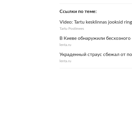
Ссылки по теме
Video: Tartu kesklinnas jooksid rin
Tartu Postimees
В Киеве обнаружили бесхозного 
lenta.ru
Украденный страус сбежал от по
lenta.ru