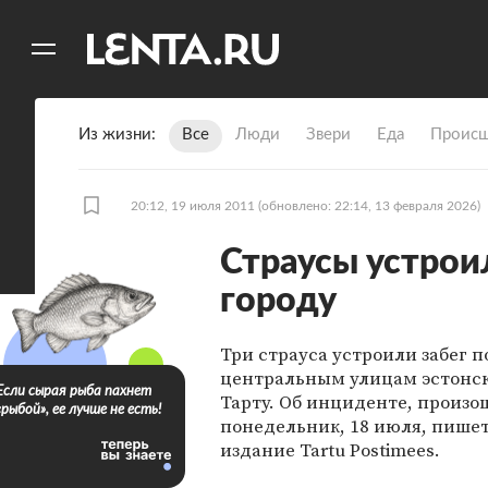
11
A
Из жизни
Все
Люди
Звери
Еда
Происш
20:12, 19 июля 2011
(обновлено: 22:14, 13 февраля 2026)
Страусы устрои
городу
Три страуса устроили забег п
центральным улицам эстонск
Если сырая рыба пахнет
Тарту. Об инциденте, произ
«рыбой», ее лучше не есть!
понедельник, 18 июля, пише
издание Tartu Postimees.