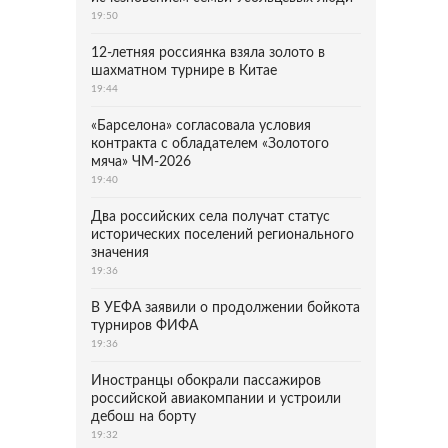
19:50
12-летняя россиянка взяла золото в
шахматном турнире в Китае
19:44
«Барселона» согласовала условия
контракта с обладателем «Золотого
мяча» ЧМ-2026
19:40
Два российских села получат статус
исторических поселений регионального
значения
19:36
В УЕФА заявили о продолжении бойкота
турниров ФИФА
19:36
Иностранцы обокрали пассажиров
российской авиакомпании и устроили
дебош на борту
19:32