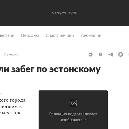
6 августа, 19:58
ествия
Персоны
Счастливчики
Аномалии
Из жизни
ли забег по эстонскому
о
ого города
ошедшем в
т местное