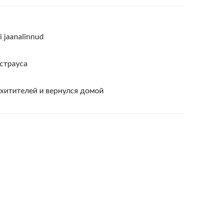
gi jaanalinnud
страуса
хитителей и вернулся домой