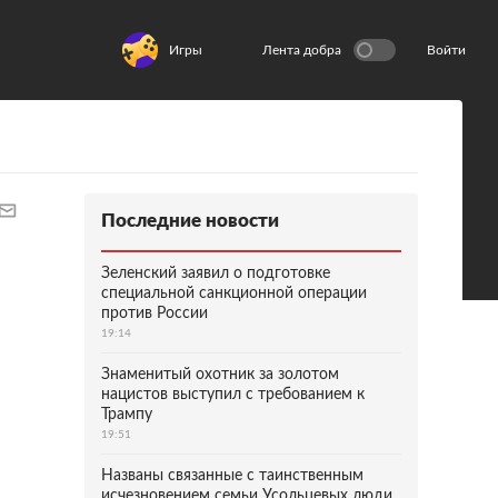
Игры
Лента добра
Войти
Последние новости
Зеленский заявил о подготовке
специальной санкционной операции
против России
19:14
Знаменитый охотник за золотом
нацистов выступил с требованием к
Трампу
19:51
Названы связанные с таинственным
исчезновением семьи Усольцевых люди