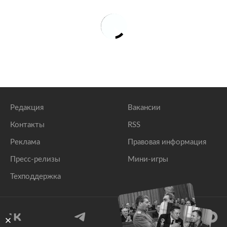
Редакция
Вакансии
Контакты
RSS
Реклама
Правовая информация
Пресс-релизы
Мини-игры
Техподдержка