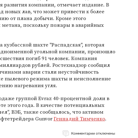
 развития компании, отмечает издание. В
д новых лав, что может привести к более
ию от плана добычи. Кроме этого
я метана, поскольку пожары в аварийных
а кузбасской шахте "Распадская", которая
одноименной угольной компании, произошло
исшествия погиб 91 человек. Компания
 миллиардов рублей. Ростехнадзор сообщил
ричинами аварии стали неустойчивость
ие пылевого режима шахты и неисполнение
нию нагревания угля.
даже группой Evraz 40-процентной доли в
те этого года. В качестве потенциальных
ел", ВЭБ, также сообщалось, что активом
ефтетрейдера Gunvor
Геннадий Тимченко
.
Комментарии отключены