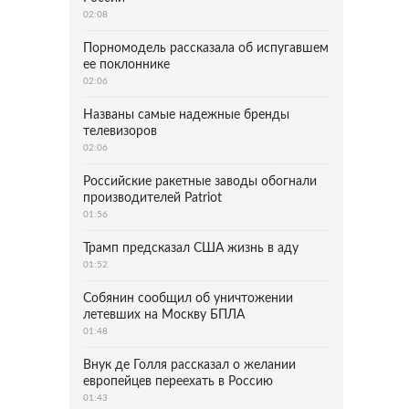
02:08
Порномодель рассказала об испугавшем
ее поклоннике
02:06
Названы самые надежные бренды
телевизоров
02:06
Российские ракетные заводы обогнали
производителей Patriot
01:56
Трамп предсказал США жизнь в аду
01:52
Собянин сообщил об уничтожении
летевших на Москву БПЛА
01:48
Внук де Голля рассказал о желании
европейцев переехать в Россию
01:43