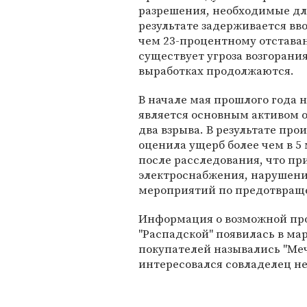
разрешения, необходимые для
результате задерживается вво
чем 23-процентному отставан
существует угроза возгорани
выработках продолжаются.
В начале мая прошлого года н
является основным активом 
два взрыва. В результате про
оценила ущерб более чем в 5
после расследования, что п
электроснабжения, нарушен
мероприятий по предотвраще
Информация о возможной про
"Распадской" появилась в мар
покупателей назывались "Меч
интересовался совладелец н