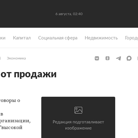
6 августа, 02:40
ки
Капитал
Социальная сфера
Недвижимость
Город
)
Экономика
я от продажи
говоры о
 в
рганизации,
 "высокой