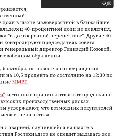
ркивается,
чественный
жу доли в шахте маловероятной в ближайшие
, владелец 40-процентной доли не исключил,
жи "в долгосрочной перспективе". Другие 40
и контролируют председатель совета
 и генеральный директор Геннадий Козовой,
 в свободном обращении.
, 6 октября, на новостях о прекращении
и на 10,5 процента по состоянию на 12:30 по
анные
ММВБ
.
а"
, истинные причины отказа от продажи не
в высоких производственных рисках
еты утверждают, что возможных покупателей
высокая цена актива.
н с аварией, случившейся на шахте в
ствия Ростехнадзор не спешит выдавать все