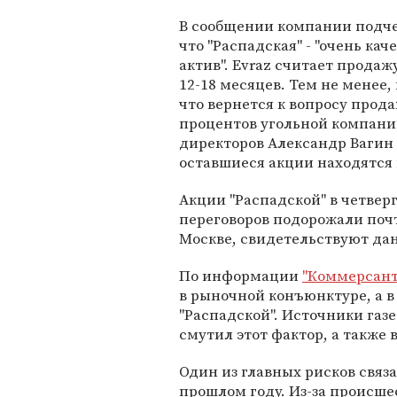
В сообщении компании подче
что "Распадская" - "очень ка
актив". Evraz считает прода
12-18 месяцев. Тем не менее
что вернется к вопросу прода
процентов угольной компани
директоров Александр Вагин
оставшиеся акции находятся
Акции "Распадской" в четверг
переговоров подорожали почт
Москве, свидетельствуют д
По информации
"Коммерсант
в рыночной конъюнктуре, а 
"Распадской". Источники газ
смутил этот фактор, а также 
Один из главных рисков связа
прошлом году. Из-за происше