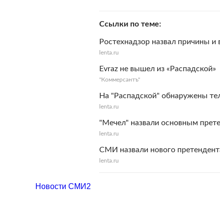
Ссылки по теме
Ростехнадзор назвал причины и 
lenta.ru
Evraz не вышел из «Распадской»
"Коммерсантъ"
На "Распадской" обнаружены те
lenta.ru
"Мечел" назвали основным прете
lenta.ru
СМИ назвали нового претендент
lenta.ru
Новости СМИ2