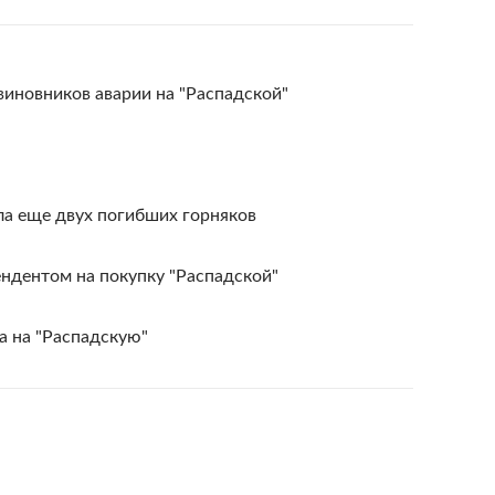
виновников аварии на "Распадской"
ла еще двух погибших горняков
ндентом на покупку "Распадской"
а на "Распадскую"