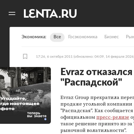
11
A
Экономика
Все
Госэкономика
Бизнес
Рын
17:26, 6 октября 2011
(обновлено: 04:09, 14 февраля 2026
Evraz отказалс
"Распадской"
Evraz Group прекратила пере
Угадайте,
продаже угольной компании
где настоящее
фото
"Распадская". Как сообщается
официальном
пресс-релизе
о
такое решение принято из-за
рыночной волатильности".