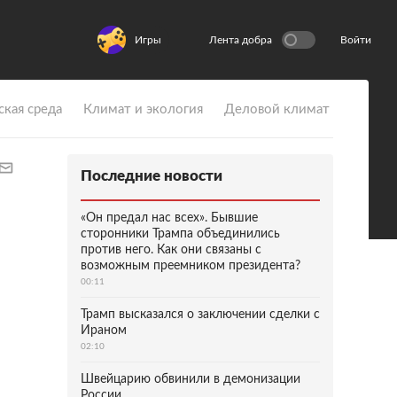
Игры
Лента добра
Войти
ская среда
Климат и экология
Деловой климат
Последние новости
«Он предал нас всех». Бывшие
сторонники Трампа объединились
против него. Как они связаны с
возможным преемником президента?
00:11
Трамп высказался о заключении сделки с
Ираном
02:10
Швейцарию обвинили в демонизации
России