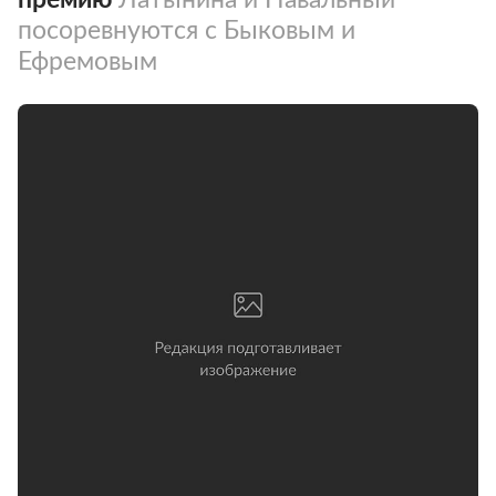
посоревнуются с Быковым и
Ефремовым