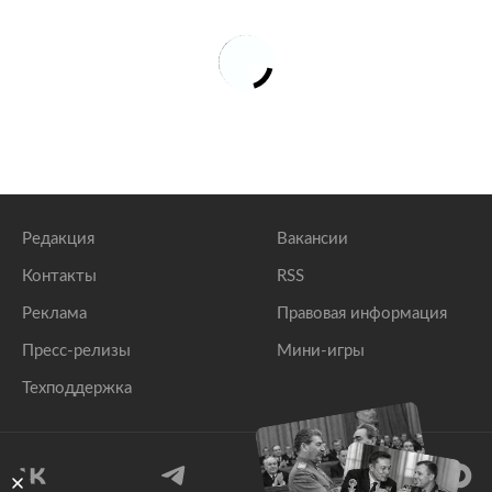
Редакция
Вакансии
Контакты
RSS
Реклама
Правовая информация
Пресс-релизы
Мини-игры
Техподдержка