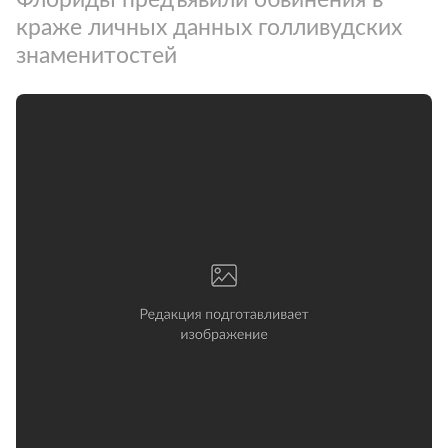
краже личных данных голливудских
знаменитостей