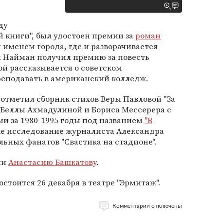
ду
 книги", был удостоен премии за
роман
 именем города, где и разворачивается
й Найман получил премию за повесть
рой рассказывается о советском
реподавать в американский колледж.
 отметил сборник стихов Веры Павловой "За
 Беллы Ахмадулиной и Бориса Мессерера с
и за 1980-1995 годы под названием
"В
кже исследование журналиста Александра
льных фанатов "Свастика на стадионе".
ли
Анастасию Башкатову
.
стоится 26 декабря в театре "Эрмитаж".
Комментарии отключены