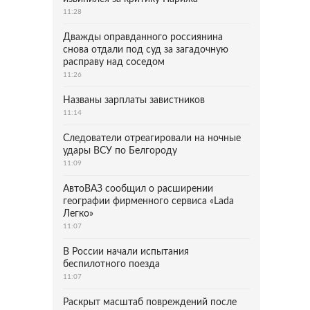
11:28
Дважды оправданного россиянина
снова отдали под суд за загадочную
расправу над соседом
11:26
Названы зарплаты завистников
11:14
Следователи отреагировали на ночные
удары ВСУ по Белгороду
11:09
АвтоВАЗ сообщил о расширении
географии фирменного сервиса «Lada
Легко»
11:07
В России начали испытания
беспилотного поезда
11:07
Раскрыт масштаб повреждений после