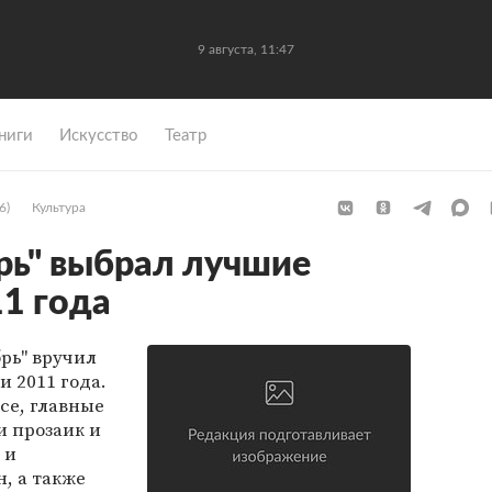
9 августа, 11:47
ниги
Искусство
Театр
6)
Культура
рь" выбрал лучшие
1 года
рь" вручил
 2011 года.
сe, главные
и прозаик и
 и
, а также