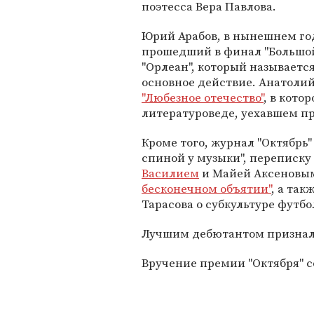
поэтесса Вера Павлова.
Юрий Арабов, в нынешнем го
прошедший в финал "Большой
"Орлеан", который называется
основное действие. Анатоли
"Любезное отечество"
, в кото
литературоведе, уехавшем п
Кроме того, журнал "Октябрь"
спиной у музыки", переписку
Василием
и Майей Аксеновым
бесконечном объятии"
, а та
Тарасова о субкультуре футбо
Лучшим дебютантом призна
Вручение премии "Октября" со