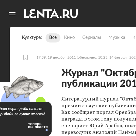
11
A
Культура
Все
Кино
Сериалы
Музыка
К
17:39, 19 декабря 2011
(обновлено: 10:23, 14 февраля 202
Журнал "Октяб
публикации 201
Литературный журнал "Октяб
премии за лучшие публикации
Если сырая рыба пахнет
Как сообщает портал OpenSpa
«рыбой», ее лучше не есть!
награды в этом году получил
сценарист Юрий Арабов, поэт
переводчик Анатолий Найман