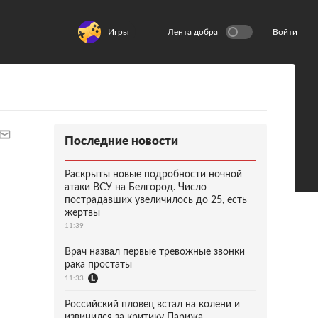
Игры
Лента добра
Войти
Последние новости
Раскрыты новые подробности ночной
атаки ВСУ на Белгород. Число
пострадавших увеличилось до 25, есть
жертвы
11:39
Врач назвал первые тревожные звонки
рака простаты
11:33
Российский пловец встал на колени и
извинился за критику Парижа