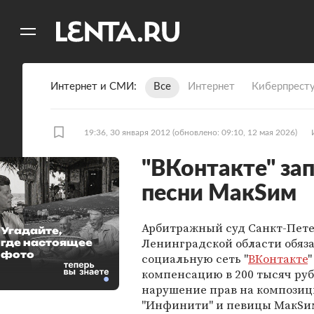
11
A
Интернет и СМИ
Все
Интернет
Киберпрест
19:36, 30 января 2012
(обновлено: 09:10, 12 мая 2026)
"ВКонтакте" за
песни МакSим
Арбитражный суд Санкт-Пете
Угадайте,
Ленинградской области обяз
где настоящее
фото
социальную сеть "
ВКонтакте
компенсацию в 200 тысяч руб
нарушение прав на компози
"Инфинити" и певицы МакSим