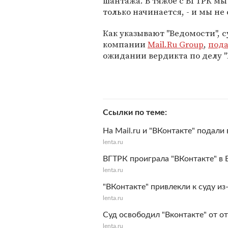
шантажа. В тяжбе с ВГТРК мы 
только начинается, - и мы не
Как указывают "Ведомости", с
компании
Mail.Ru Group
,
под
ожидании вердикта по делу "
Ссылки по теме
На Mail.ru и "ВКонтакте" подали
lenta.ru
ВГТРК проиграла "ВКонтакте" в
lenta.ru
"ВКонтакте" привлекли к суду из
lenta.ru
Суд освободил "Вконтакте" от о
lenta.ru