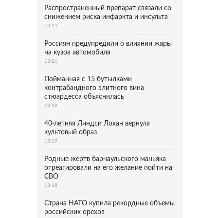
Распространенный препарат связали со
снижением риска инфаркта и инсульта
13:24
Россиян предупредили о влиянии жары
на кузов автомобиля
13:21
Пойманная с 15 бутылками
контрабандного элитного вина
стюардесса объяснилась
13:19
40-летняя Линдси Лохан вернула
культовый образ
13:19
Родные жертв барнаульского маньяка
отреагировали на его желание пойти на
СВО
13:18
Страна НАТО купила рекордные объемы
российских орехов