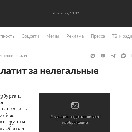
6 августа, 13:32
упность
Coцсети
Мемы
Реклама
Пресса
ТВ и рад
Интернет и СМИ
платит за нелегальные
рбурга и
ал
" выплатить
лей за
ции группы
. Об этом