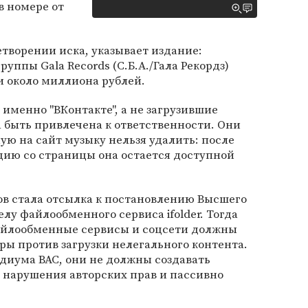
в номере от
етворении иска, указывает издание:
уппы Gala Records (С.Б.А./Гала Рекордз)
и около миллиона рублей.
 именно "ВКонтакте", а не загрузившие
 быть привлечена к ответственности. Они
ую на сайт музыку нельзя удалить: после
цию со страницы она остается доступной
в стала отсылка к постановлению Высшего
елу файлообменного сервиса ifolder. Тогда
файлообменные сервисы и соцсети должны
ы против загрузки нелегального контента.
диума ВАС, они не должны создавать
 нарушения авторских прав и пассивно