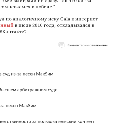
тоже выиграли не сразу. Так что битва
 сомневаемся в победе."
уд по аналогичному иску Gala к интернет-
анный
в июле 2010 года, откладывался в
ВКонтакте".
Комментарии отключены
 в суд из-за песен МакSим
 Высшем арбитражном суде
-за песен МакSим
тветственности за пользовательский контент