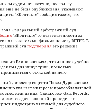
иняты судом неизвестно, поскольку
ия еще не была опубликована, указывают
защиты "ВКонтакте" сообщил газете, что
ю.
10 года Федеральный арбитражный суд
ободил
"ВКонтакте" от ответственности за
о пользователями фильма по иску ВГТРК. В
итражный суд
подтвердил
это решение,
ександр Блинов заявлял, что данное судебное
едентом для индустрии", поскольку
приниматься с оглядкой на него.
льный директор соцсети Павел Дуров заявил
адиционно уважает интересы правообладателей
о многими из них. Однако иск Gala Records,
, может создать опасный прецедент и
ернет-индустрию уязвимой для судебного