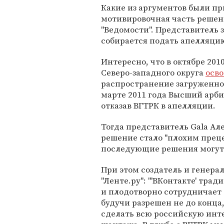
Какие из аргументов были пр
мотивировочная часть решен
"Ведомости". Представитель 
собирается подать апелляци
Интересно, что в октябре 20
Северо-западного округа
осв
распространение загруженног
марте 2011 года Высший арб
отказав ВГТРК в апелляции.
Тогда представитель Gala Ал
решение стало "плохим прец
последующие решения могут 
При этом создатель и генера
"Ленте.ру": "'ВКонтакте' тр
и плодотворно сотрудничает с
будучи разрешен не до конца
сделать всю российскую инт