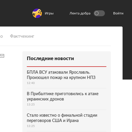
Игры
Лента добра
Войти
ио
Фактчекинг
Последние новости
БПЛА ВСУ атаковали Ярославль.
Произошел пожар на крупном НПЗ
12:40
В Прибалтике приготовились к атаке
украинских дронов
13:25
Стало известно о финальной стадии
переговоров США и Ирана
13:25