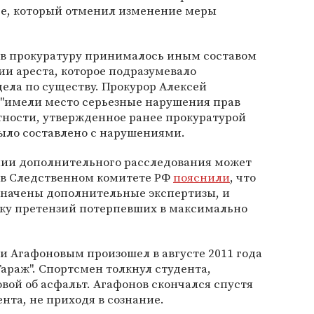
де, который отменил изменение меры
 в прокуратуру принималось иным составом
ии ареста, которое подразумевало
ела по существу. Прокурор Алексей
о "имели место серьезные нарушения прав
тности, утвержденное ранее прокуратурой
ыло составлено с нарушениями.
нии дополнительного расследования может
 в Следственном комитете РФ
пояснили
, что
значены дополнительные экспертизы, и
ку претензий потерпевших в максимально
 Агафоновым произошел в августе 2011 года
Гараж". Спортсмен толкнул студента,
овой об асфальт. Агафонов скончался спустя
нта, не приходя в сознание.