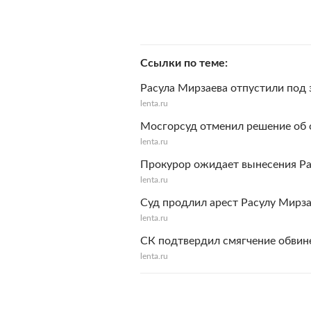
Ссылки по теме
Расула Мирзаева отпустили под з
lenta.ru
Мосгорсуд отменил решение об
lenta.ru
Прокурор ожидает вынесения Ра
lenta.ru
Суд продлил арест Расулу Мирз
lenta.ru
СК подтвердил смягчение обвин
lenta.ru