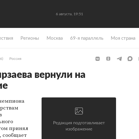
6 августа, 19:51
ствия
Регионы
Москва
69-я параллель
Моя страна
6)
Россия
рзаева вернули на
ие
 чемпиона
рствам
в
ьного
том принял
, сообщает