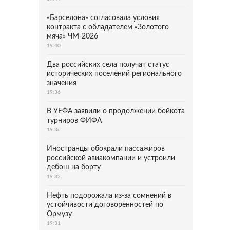
«Барселона» согласовала условия
контракта с обладателем «Золотого
мяча» ЧМ-2026
19:40
Два российских села получат статус
исторических поселений регионального
значения
19:36
В УЕФА заявили о продолжении бойкота
турниров ФИФА
19:36
Иностранцы обокрали пассажиров
российской авиакомпании и устроили
дебош на борту
19:32
Нефть подорожала из-за сомнений в
устойчивости договоренностей по
Ормузу
19:31