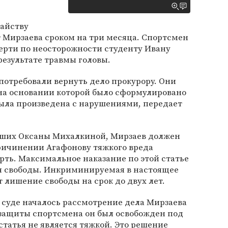
тайству
 Мирзаева сроком на три месяца. Спортсмен
ерти по неосторожности студенту Ивану
результате травмы головы.
отребовали вернуть дело прокурору. Они
 на основании которой было сформулировано
ыла произведена с нарушениями, передает
вших Оксаны Михалкиной, Мирзаев должен
ичинении Агафонову тяжкого вреда
рть. Максимальное наказание по этой статье
ия свободы. Инкриминируемая в настоящее
 лишение свободы на срок до двух лет.
 суде началось рассмотрение дела Мирзаева
 защиты спортсмена он был освобожден под
 статья не является тяжкой. Это решение