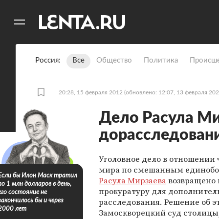
11
A
Россия
Все
Общество
Политика
Происше
20:28, 15 февраля 2012
(обновлено: 12:07, 13 февраля 202
Дело Расула Ми
дорасследован
Уголовное дело в отношении
мира по смешанным единобо
Если бы Илон Маск тратил
Расула Мирзаева
возвращено 
по 1 млн долларов в день,
прокуратуру для дополнител
его состояние не
расследования. Решение об э
закончилось бы и через
2000 лет
Замоскворецкий суд столицы