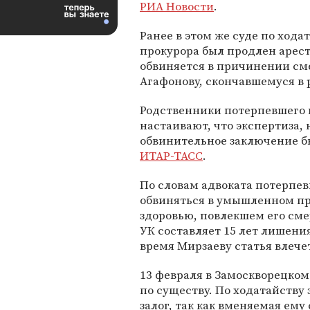
РИА Новости
.
Ранее в этом же суде по хода
прокурора был продлен арест
обвиняется в причинении см
Агафонову, скончавшемуся в 
Родственники потерпевшего п
настаивают, что экспертиза,
обвинительное заключение б
ИТАР-ТАСС
.
По словам адвоката потерпе
обвиняться в умышленном пр
здоровью, повлекшем его сме
УК составляет 15 лет лишен
время Мирзаеву статья влечет
13 февраля в Замоскворецком
по существу. По ходатайству
залог, так как вменяемая ему