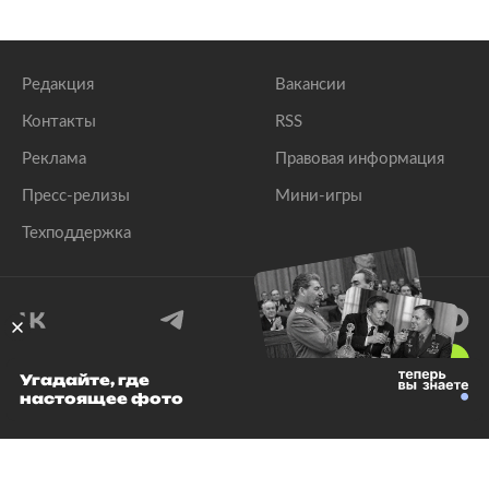
Редакция
Вакансии
Контакты
RSS
Реклама
Правовая информация
Пресс-релизы
Мини-игры
Техподдержка
18
+
Угадайте, где
настоящее фото
© 1999–2026 Все права защищены.
ООО «Лента.Ру»
Лента добра
деактивирована. Добро