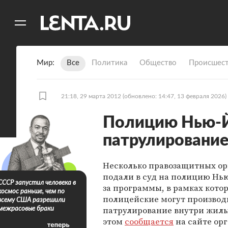
11
A
Мир
Все
Политика
Общество
Происшест
21:18, 29 марта 2012
(обновлено: 14:47, 13 февраля 2026)
Полицию Нью-Йо
патрулирование
Несколько правозащитных о
подали в суд на полицию Нью
СССР запустил человека в
за программы, в рамках кото
космос раньше, чем по
полицейские могут производ
всему США разрешили
патрулирование внутри жилы
межрасовые браки
этом
сообщается
на сайте ор