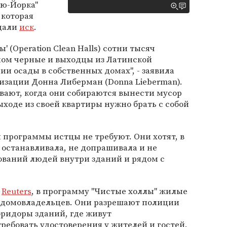
ью-Йорка"
, которая
одали
иск
.
' (Operation Clean Halls) сотни тысяч
ном черные и выходцы из Латинской
ии осады в собственных домах", - заявила
изации Донна Либерман (Donna Lieberman).
вают, когда они собираются вынести мусор
ыходе из своей квартиры нужно брать с собой
й программы истцы не требуют. Они хотят, в
 останавливала, не допрашивала и не
ований людей внутри зданий и рядом с
и
Reuters
, в программу "Чистые холлы" жилые
 домовладельцев. Они разрешают полиции
оридоры зданий, где живут
ребовать удостоверения у жителей и гостей.