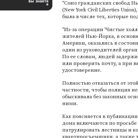
"Союз гражданских свобод Н
(New York Civil Liberties Union)
была в числе тех, которые п
"Из-за операции 'Чистые холлы
жителей Нью-Йорка, в основ
Америки, оказались в состоян
один из руководителей орган
По ее словам, людей задержи
или проверить почту, а при в
удостоверение.
Полностью отказаться от это
частности, чтобы полиция не
обыскивала без законных осн
ними.
Как поясняется в публикаци
дома включаются по просьбе
патрулировать лестницы и к
квартиросъемщики, а также т