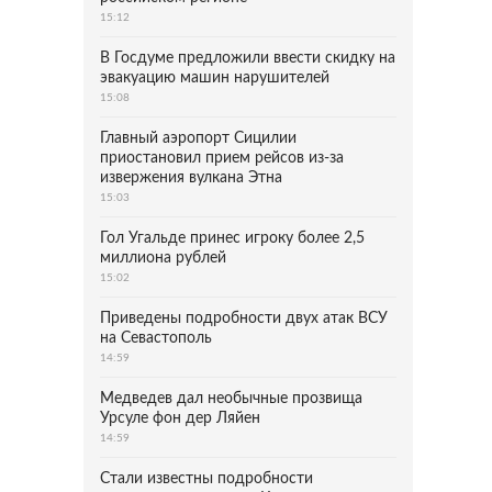
15:12
В Госдуме предложили ввести скидку на
эвакуацию машин нарушителей
15:08
Главный аэропорт Сицилии
приостановил прием рейсов из-за
извержения вулкана Этна
15:03
Гол Угальде принес игроку более 2,5
миллиона рублей
15:02
Приведены подробности двух атак ВСУ
на Севастополь
14:59
Медведев дал необычные прозвища
Урсуле фон дер Ляйен
14:59
Стали известны подробности