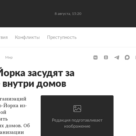
8 августа, 15:20
вия
Конфликты
Преступность
Мир
рка засудят за
 внутри домов
рганизаций
-Йорка из-
рой
ить
х домов. Об
ганизации