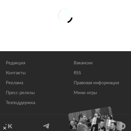
Редакция
Вакансии
Контакты
RSS
Реклама
Правовая информация
Пресс-релизы
Мини-игры
Техподдержка