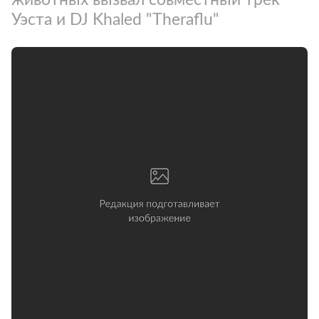
Уэста и DJ Khaled "Theraflu"