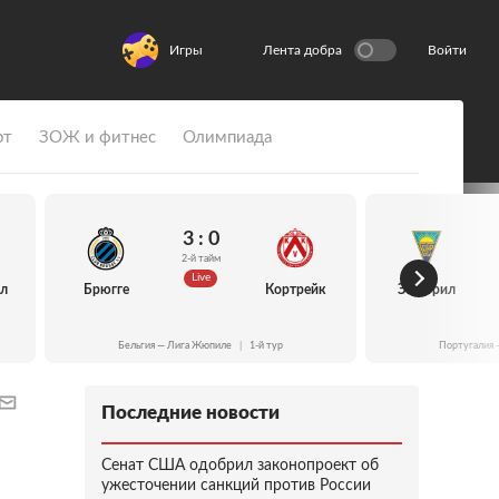
Игры
Лента добра
Войти
рт
ЗОЖ и фитнес
Олимпиада
3 : 0
2-й тайм
Live
йл
Брюгге
Кортрейк
Эшторил
Бельгия — Лига Жюпиле
|
1-й тур
Португалия 
Последние новости
Сенат США одобрил законопроект об
ужесточении санкций против России