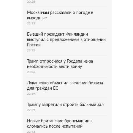
20:28
Москвичам рассказали о погоде в
выходные
23:23
Бывший президент Финляндии
выступил с предложением в отношении
России
23:22
Трамп отпросился у Госдепа из-за
необходимости вести войну
23:06
Лукашенко объяснил введение безвиза
для граждан ЕС
22:59
Трампу запретили строить бальный зал
22:59
Новые британские бронемашины
сломались после испытаний
22:43