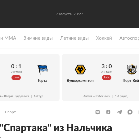
7 августа, 23:27
 и ММА
Зимние виды
Летние виды
Хоккей
Автоспо
0 : 1
3 : 0
2-й тайм
2-й тайм
Live
Live
Герта
Вулверхэмптон
Порт Ве
я — Вторая Бундеслига
|
1-й тур
Англия — Кубок лиги
|
1-й раунд
Спорт
 "Спартака" из Нальчика