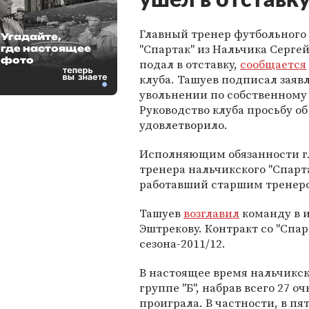
ушел в отставк
Главный тренер футбольного
Угадайте,
"Спартак" из Нальчика Серге
где настоящее
фото
подал в отставку,
сообщается
клуба. Ташуев подписал заяв
увольнении по собственному
Руководство клуба просьбу о
удовлетворило.
Исполняющим обязанности г
тренера нальчикского "Спарт
работавший старшим тренер
Ташуев
возглавил
команду в и
Эштрекову. Контракт со "Спа
сезона-2011/12.
В настоящее время нальчикск
группе "Б", набрав всего 27 
проиграла. В частности, в пя