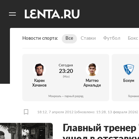
11
A
Новости спорта
Все
Ставки
Футбол
Бокс
Сегодня
23:20
(Мск)
Карен
Маттео
Бохум
Хачанов
Арнальди
Монреаль — парный разряд
Германи
18:12, 7 апреля 2012
(обновлено: 15:28, 13 февраля 2026)
Главный тренер