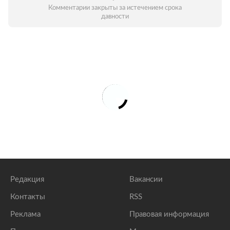
Комментарии закрыты за истечением срока
давности
Редакция
Вакансии
Контакты
RSS
Реклама
Правовая информация