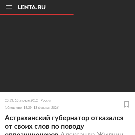
11
A
20:53, 10 апреля 2012
Россия
(обновлено: 15:39, 13 февраля 2026)
Астраханский губернатор отказался
от своих слов по поводу
оппозиционеров
Александр Жилкин