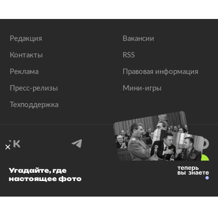
Редакция
Вакансии
Контакты
RSS
Реклама
Правовая информация
Пресс-релизы
Мини-игры
Техподдержка
18
+
Угадайте, где
настоящее фото
© 1999–2026 Все права защищены.
ООО «Лента.Ру»
Лента добра
деактивирована. Добро