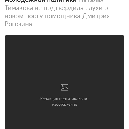
Тимакова не подтвердила слухи о
новом посту помощника Дмитрия
Рогозина