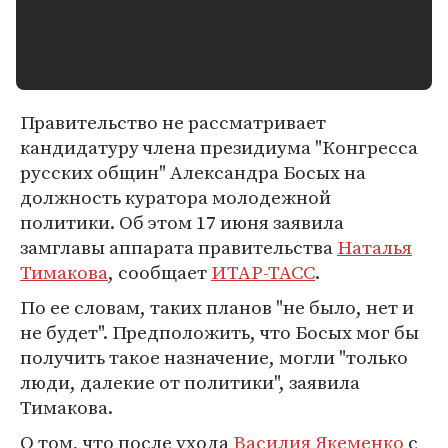
Правительство не рассматривает
кандидатуру члена президиума "Конгресса
русских общин" Александра Босых на
должность куратора молодежной
политики. Об этом 17 июня заявила
замглавы аппарата правительства
Наталья
Тимакова
, сообщает
ИТАР-ТАСС
.
По ее словам, таких планов "не было, нет и
не будет". Предположить, что Босых мог бы
получить такое назначение, могли "только
люди, далекие от политики", заявила
Тимакова.
О том, что после ухода
Василия Якеменко
с