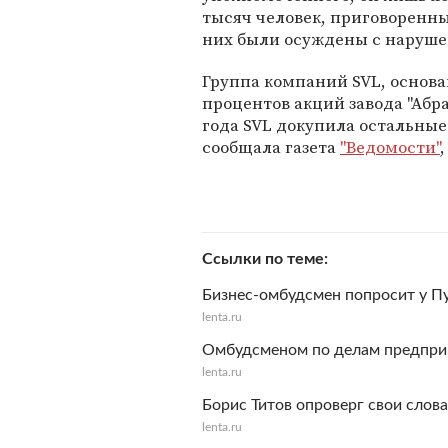
тысяч человек, приговоренны
них были осуждены с наруш
Группа компаний SVL, основа
процентов акций завода "Абра
года SVL докупила остальные
сообщала газета
"Ведомости"
Ссылки по теме
Бизнес-омбудсмен попросит у П
lenta.ru
Омбудсменом по делам предприн
lenta.ru
Борис Титов опроверг свои слов
lenta.ru