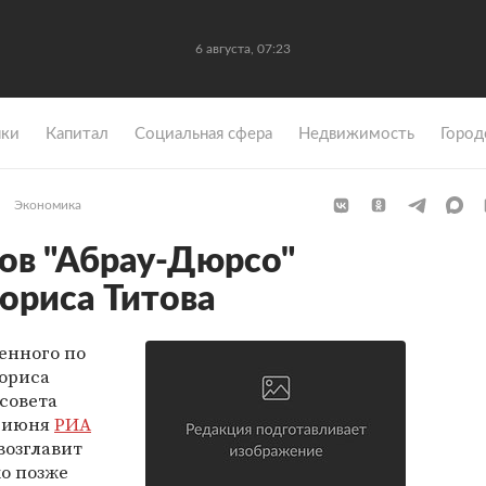
6 августа, 07:23
ки
Капитал
Социальная сфера
Недвижимость
Город
Экономика
ов "Абрау-Дюрсо"
Бориса Титова
енного по
ориса
 совета
6 июня
РИА
возглавит
о позже