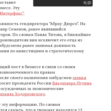
 оставит
знесе. Эту
"Интерфакс"
.
олжность гендиректора "Абрау-Дюрсо". На
имир Семенов, ранее являвшийся
оров. По словам Павла Титова, в ближайшее
роизводителя вин исключит его отца из
омбудсмена ранее занимал должность
ании по инвестициям и стратегическому
щий пост в бизнесе в связи со своим
полномоченного по правам
осле своего назначения омбудсмен
заявил
просит президента России
Владимира Путина
, осужденных за экономические
ихаила Ходорковского
.
г эту информацию. По словам
ел сказать, что в тюрьмах находятся 13