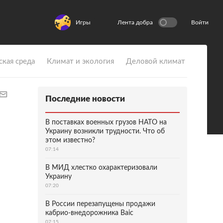
Игры
Лента добра
Войти
ская среда
Климат и экология
Деловой климат
Последние новости
В поставках военных грузов НАТО на
Украину возникли трудности. Что об
этом известно?
07:14
В МИД хлестко охарактеризовали
Украину
07:20
В России перезапущены продажи
кабрио-внедорожника Baic
07:15