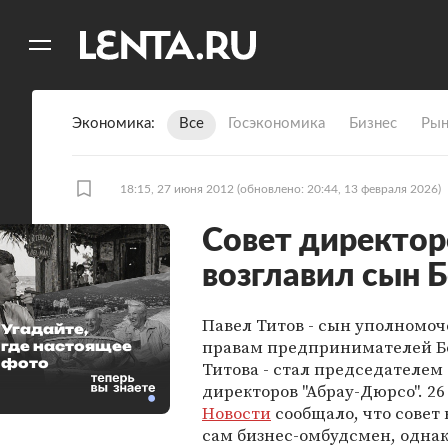
11
A
Экономика
Все
Госэкономика
Бизнес
Рын
18:15, 27 июня 2012
(обновлено: 20:44, 13 февраля 2026)
Cовет директор
возглавил сын 
Павел Титов - сын уполномоч
Угадайте,
правам предпринимателей Б
где настоящее
фото
Титова - стал председателем
директоров "Абрау-Дюрсо". 2
Новости
сообщало, что совет 
сам бизнес-омбудсмен, однак