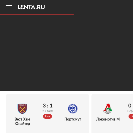
11
A
3 : 1
0 
2-й тайм
Пер
Live
Li
Вест Хэм
Портсмут
Локомотив М
Юнайтед