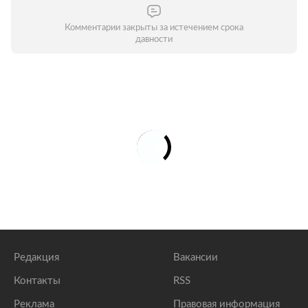
Комментарии закрыты за истечением срока
давности
Редакция
Вакансии
Контакты
RSS
Реклама
Правовая информация