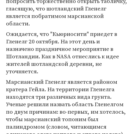
попросить торжественно открыть табличку,
гласящую, что шотландский Гленелг
является побратимом марсианской
области.
Ожидается, что "Кьюриосити" приедет в
Гленелг 20 октября. На этот день и
назначено праздничное мероприятие в
Шотландии. Как в NASA отнеслись к идее
жителей шотландской деревни, не
уточняется.
Марсианский Гленелг является районом
кратера Гейла. На территории Гленелга
находятся три различных вида грунта.
Ученые решили назвать область Гленелгом
по двум причинам: во-первых, им хотелось,
чтобы марсианский топоним был
палиндромом (словом, читающимся