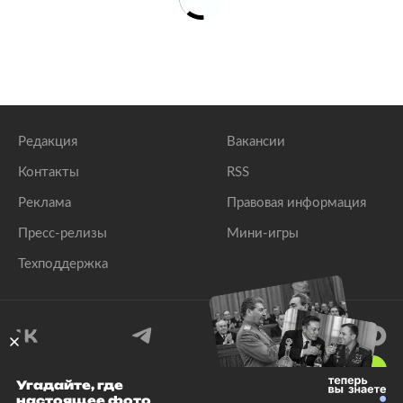
Редакция
Вакансии
Контакты
RSS
Реклама
Правовая информация
Пресс-релизы
Мини-игры
Техподдержка
18
+
Угадайте, где
настоящее фото
© 1999–2026 Все права защищены.