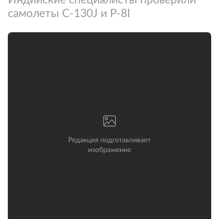
самолеты C-130J и P-8I