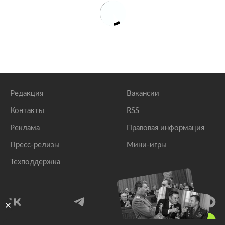
Редакция
Вакансии
Контакты
RSS
Реклама
Правовая информация
Пресс-релизы
Мини-игры
Техподдержка
18
+