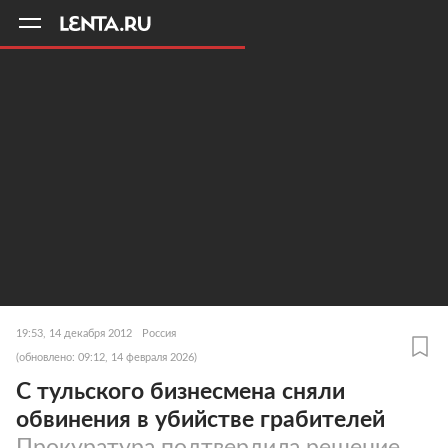
11
A
19:53, 14 декабря 2012
Россия
(обновлено: 09:12, 14 февраля 2026)
С тульского бизнесмена сняли
обвинения в убийстве грабителей
Прокуратура подтвердила решение