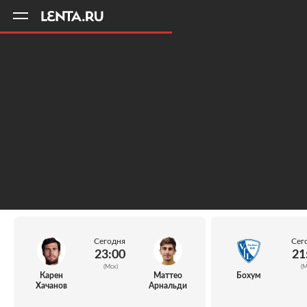
11
A
Сегодня
Сег
23:00
21
(Мск)
(М
Карен
Маттео
Бохум
Хачанов
Арнальди