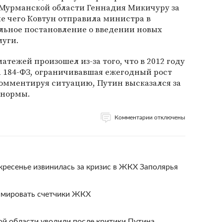
Мурманской области Геннадия Микичуру за
е чего Ковтун отправила министра в
льное постановление о введении новых
луги.
тежей произошел из-за того, что в 2012 году
а 184-ФЗ, ограничивавшая ежегодный рост
Комментируя ситуацию, Путин высказался за
 нормы.
Комментарии отключены
кресенье извинилась за кризис в ЖКХ Заполярья
амировать счетчики ЖКХ
й области уволили после критики Путина