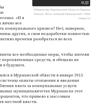
бы
Губернатор Мурманской области Марина
ью
Ковтун. Фото: Алексей Никольский / РИА
есенье. «И я
Новости
я лично все
ть коммунального кризиса? Нет, наверное,
 спины других, я свои недоработки полностью
хватило времени разобраться во всех
риняты все необходимые меры, чтобы жители
 переплаченных средств, и обещала не
и в будущем.
лся в Мурманской области в январе 2013
я системы оплаты отопления и введения
бления плата за коммунальные услуги
дельных муниципалитетах Мурманска этот
процентов, что привело к массовым
в местной власти.