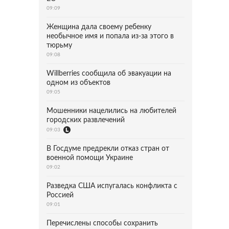
09:09
Женщина дала своему ребенку
необычное имя и попала из-за этого в
тюрьму
09:08
Willberries сообщила об эвакуации на
одном из объектов
09:05
Мошенники нацелились на любителей
городских развлечений
09:03
В Госдуме предрекли отказ стран от
военной помощи Украине
09:02
Разведка США испугалась конфликта с
Россией
09:01
Перечислены способы сохранить