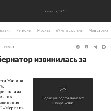
7 августа, 09:15
ствия
Регионы
Москва
69-я параллель
Моя страна
Россия
ернатор извинилась за
сти Марина
та,
региона за
и ЖКХ,
Извинения
К «Мурман».