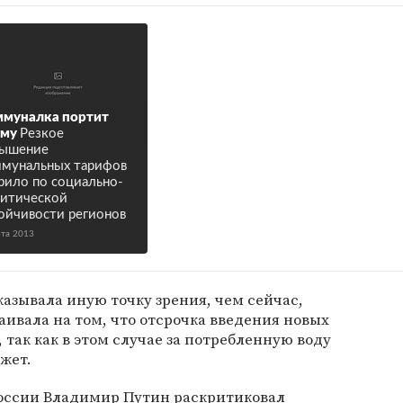
муналка портит
рму
Резкое
вышение
мунальных тарифов
рило по социально-
итической
ойчивости регионов
рта 2013
казывала иную точку зрения, чем сейчас,
аивала на том, что отсрочка введения новых
так как в этом случае за потребленную воду
жет.
России Владимир Путин раскритиковал