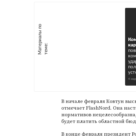
М
а
т
р
и
а
л
ы
п
о
т
е
м
е
Ком
е
:
ка
по
ком
уда
пол
уст
4 ма
В начале февраля Ковтун выс
отмечает FlashNord. Она наст
нормативов нецелесообразна, 
будет платить областной бюд
В конце февраля президент 