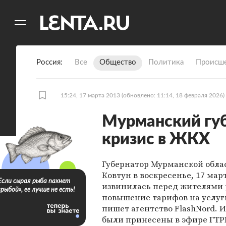
11
A
Россия
Все
Общество
Политика
Происше
15:24, 17 марта 2013
(обновлено: 11:14, 18 февраля 2026)
Мурманский губ
кризис в ЖКХ
Губернатор Мурманской обла
Ковтун в воскресенье, 17 мар
Если сырая рыба пахнет
извинилась перед жителями 
«рыбой», ее лучше не есть!
повышение тарифов на услуг
пишет агентство FlashNord. 
были принесены в эфире ГТР