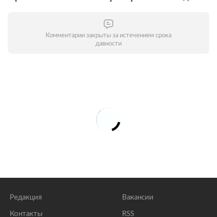
Комментарии закрыты за истечением срока
давности
Редакция
Вакансии
Контакты
RSS