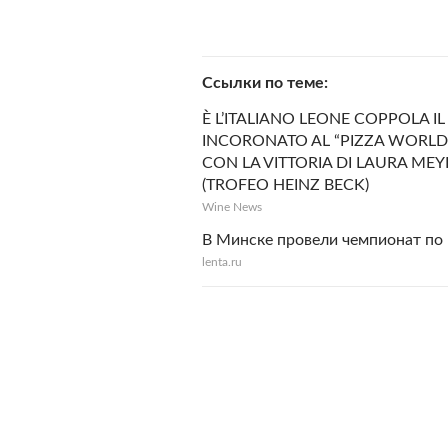
Ссылки по теме
È L’ITALIANO LEONE COPPOLA I
INCORONATO AL “PIZZA WORLD 
CON LA VITTORIA DI LAURA MEYE
(TROFEO HEINZ BECK)
Wine News
В Минске провели чемпионат п
lenta.ru