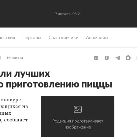
7 августа, 05:21
ествия
Персоны
Счастливчики
Аномалии
)
Из жизни
али лучших
о приготовлению пиццы
 конкурс
ующихся на
авных
, сообщает