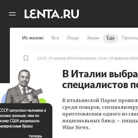
11
A
Из жизни
Все
Люди
Звери
Еда
Происш
13:57, 19 апреля 2013
(обновлено: 11:46, 18 февраля 2026
В Италии выбр
специалистов п
В итальянской Парме прошел
среди поваров, специализир
СССР запустил человека в
приготовлении одного из гл
космос раньше, чем по
национальных блюд — пиццы
всему США разрешили
Wine News.
межрасовые браки