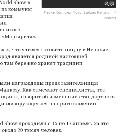
World Show в
а из коммуны
Леоне Коппола. Фото: Stefano Rellandini /
иятия
Reuters
нии
менитого
 «Маргарита».
зал, что учился готовить пиццу в Неаполе.
город является родиной настоящей
о там бережно хранят традиции
.
 были награждены представительницы
Манкозу. Как отмечают специалисты, тот
енщины, говорит об изменении стандартного
циализирующегося на приготовлении
d Show проходили с 15 по 17 апреля. За это
около 20 тысяч человек.