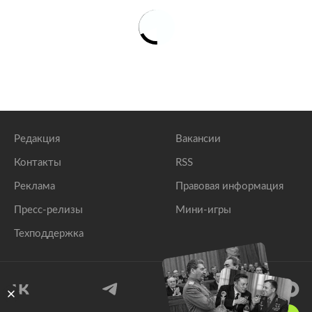
Редакция
Вакансии
Контакты
RSS
Реклама
Правовая информация
Пресс-релизы
Мини-игры
Техподдержка