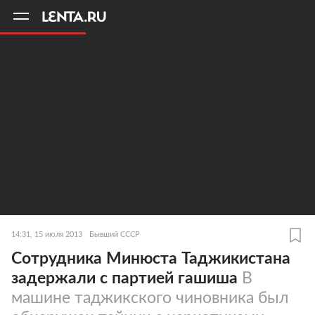
11
A
14:31, 15 июля 2013
Бывший СССР
Сотрудника Минюста Таджикистана
задержали с партией гашиша
В
машине таджикского чиновника был