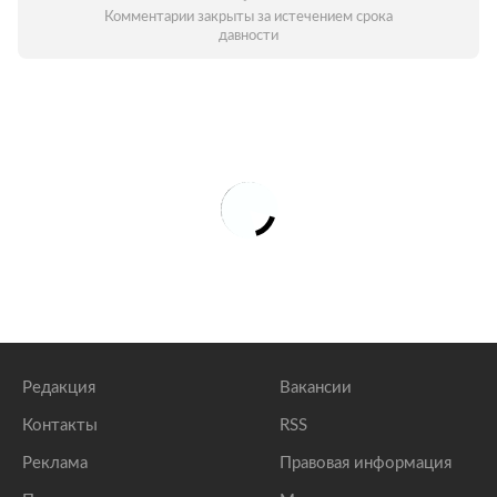
Комментарии закрыты за истечением срока
давности
Редакция
Вакансии
Контакты
RSS
Реклама
Правовая информация