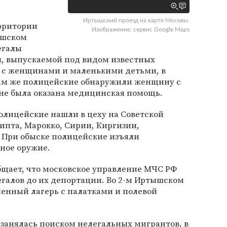
Иртышский проезд на карте Москвы.
рритории
Изображение: сервис Google Maps
ышском
егалы
, выпускаемой под видом известных
е с женщинами и маленькими детьми, в
ам же полицейские обнаружили женщину с
не была оказана медицинская помощь.
олицейские нашли в цеху на Советской
ипта, Марокко, Сирии, Киргизии,
. При обыске полицейские изъяли
ное оружие.
щает, что московское управление МЧС РФ
галов до их депортации. Во 2-м Иртышском
менный лагерь с палатками и полевой
занялась поиском нелегальных мигрантов, в