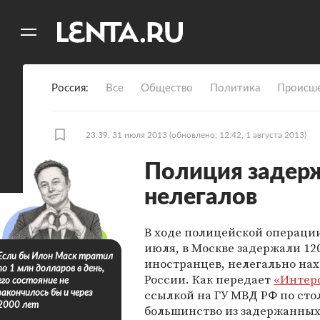
11
A
Россия
Все
Общество
Политика
Происше
23:39, 31 июля 2013
(обновлено: 12:42, 1 августа 2013)
Полиция задерж
нелегалов
В ходе полицейской операции 
июля, в Москве задержали 12
Если бы Илон Маск тратил
иностранцев, нелегально на
по 1 млн долларов в день,
России. Как передает
«Интер
его состояние не
ссылкой на ГУ МВД РФ по сто
закончилось бы и через
2000 лет
большинство из задержанных