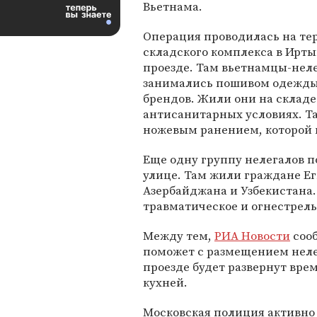
Вьетнама.
Операция проводилась на те
складского комплекса в Ирт
проезде. Там вьетнамцы-нел
занимались пошивом одежды
брендов. Жили они на склад
антисанитарных условиях. Т
ножевым ранением, которой 
Еще одну группу нелегалов п
улице. Там жили граждане Ег
Азербайджана и Узбекистана
травматическое и огнестрель
Между тем,
РИА Новости
сооб
поможет с размещением неле
проезде будет развернут вре
кухней.
Московская полиция активно 