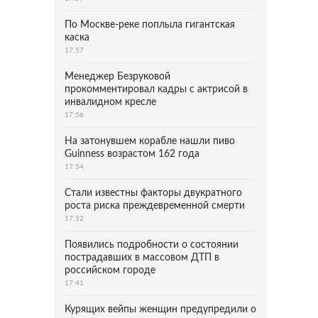
По Москве-реке поплыла гигантская
каска
17:57
Менеджер Безруковой
прокомментировал кадры с актрисой в
инвалидном кресле
17:56
На затонувшем корабле нашли пиво
Guinness возрастом 162 года
17:54
Стали известны факторы двукратного
роста риска преждевременной смерти
17:52
Появились подробности о состоянии
пострадавших в массовом ДТП в
российском городе
17:41
Курящих вейпы женщин предупредили о