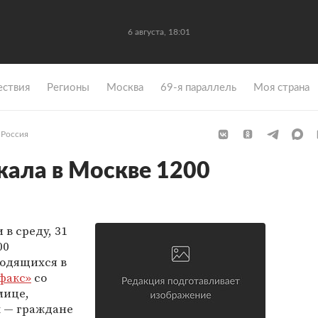
6 августа, 18:01
ствия
Регионы
Москва
69-я параллель
Моя страна
Россия
ала в Москве 1200
в среду, 31
00
ходящихся в
факс»
со
лице,
 — граждане