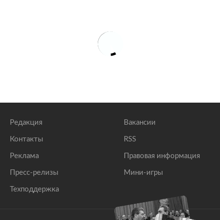
Редакция
Вакансии
Контакты
RSS
Реклама
Правовая информация
Пресс-релизы
Мини-игры
Техподдержка