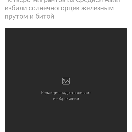
избили солнечногорцев железным
прутом и битой