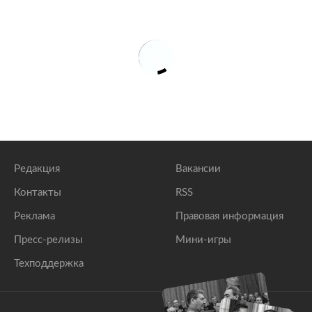
Редакция
Вакансии
Контакты
RSS
Реклама
Правовая информация
Пресс-релизы
Мини-игры
Техподдержка