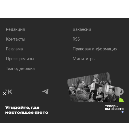
Редакция
Вакансии
Контакты
RSS
Реклама
Правовая информация
Пресс-релизы
Мини-игры
Техподдержка
18
+
Угадайте, где
настоящее фото
© 1999–2026 Все права защищены.
ООО «Лента.Ру»