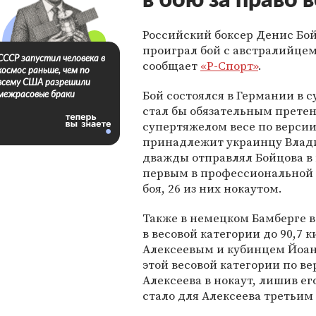
в бою за право 
Российский боксер Денис Бо
проиграл бой с австралийце
СССР запустил человека в
сообщает
«Р-Спорт»
.
космос раньше, чем по
всему США разрешили
Бой состоялся в Германии в с
межрасовые браки
стал бы обязательным прете
супертяжелом весе по версии
принадлежит украинцу Влади
дважды отправлял Бойцова в
первым в профессиональной к
боя, 26 из них нокаутом.
Также в немецком Бамберге 
в весовой категории до 90,7
Алексеевым и кубинцем Йоан
этой весовой категории по ве
Алексеева в нокаут, лишив е
стало для Алексеева третьим 