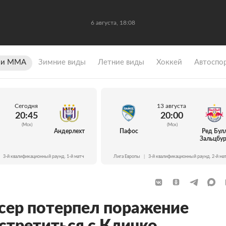
6 августа, 18:08
 и ММА
Зимние виды
Летние виды
Хоккей
Автоспо
Сегодня
13 августа
20:45
20:00
(Мск)
(Мск)
Андерлехт
Пафос
Ред Бул
Зальцбур
3-й квалификационный раунд. 1-й матч
Лига Европы
|
3-й квалификационный раунд. 2-й ма
сер потерпел поражение