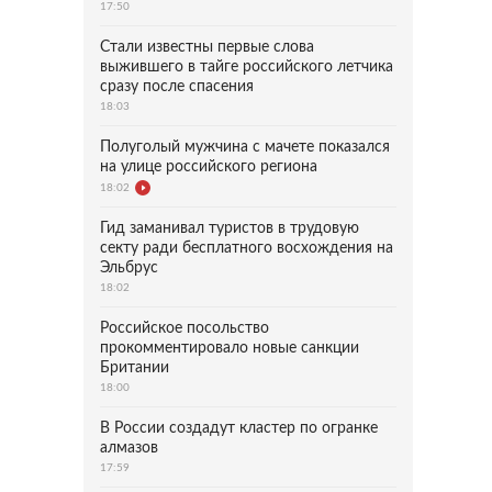
17:50
Стали известны первые слова
выжившего в тайге российского летчика
сразу после спасения
18:03
Полуголый мужчина с мачете показался
на улице российского региона
18:02
Гид заманивал туристов в трудовую
секту ради бесплатного восхождения на
Эльбрус
18:02
Российское посольство
прокомментировало новые санкции
Британии
18:00
В России создадут кластер по огранке
алмазов
17:59