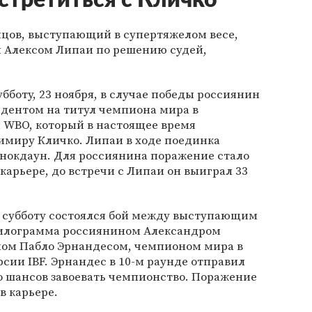
встретиться с Кличко
йцов, выступающий в супертяжелом весе,
м Алексом Липаи по решению судей,
убботу, 23 ноября, в случае победы россиянин
ндентом на титул чемпиона мира в
 WBO, который в настоящее время
миру Кличко. Липаи в ходе поединка
 нокдаун. Для россиянина поражение стало
арьере, до встречи с Липаи он выиграл 33
в субботу состоялся бой между выступающим
 килограмма россиянином Александром
ом Пабло Эрнандесом, чемпионом мира в
рсии IBF. Эрнандес в 10-м раунде отправил
го шансов завоевать чемпионство. Поражение
в карьере.