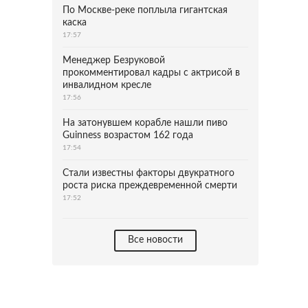
По Москве-реке поплыла гигантская
каска
17:57
Менеджер Безруковой
прокомментировал кадры с актрисой в
инвалидном кресле
17:56
На затонувшем корабле нашли пиво
Guinness возрастом 162 года
17:54
Стали известны факторы двукратного
роста риска преждевременной смерти
17:52
Все новости