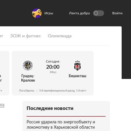
Игры
Лента добра
Войти
рт
ЗОЖ и фитнес
Олимпиада
Сегодня
20:00
(Мск)
л
Градец-
Бешикташ
г
Кралове
тч
Лига Европы
|
3-й квалификационный раунд. 1-й матч
Последние новости
Россия ударила по энергообъекту и
локомотиву в Харьковской области