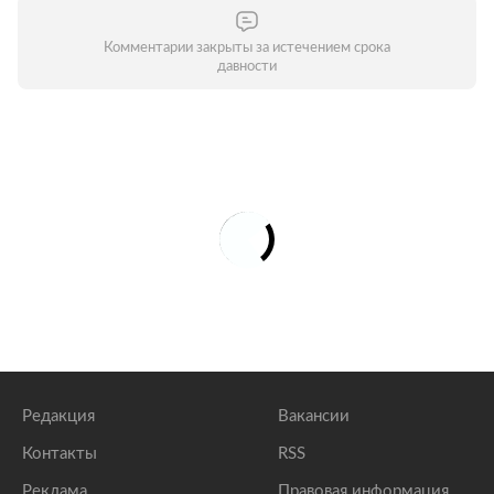
Комментарии закрыты за истечением срока
давности
Редакция
Вакансии
Контакты
RSS
Реклама
Правовая информация