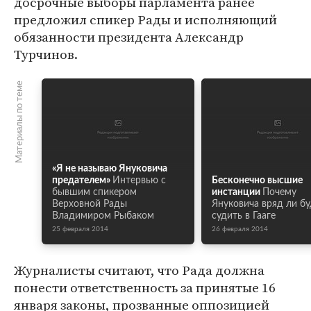
досрочные выборы парламента ранее
предложил спикер Рады и исполняющий
обязанности президента Александр
Турчинов.
Материалы по теме
«Я не называю Януковича
предателем»
Интервью с
Бесконечно высшие
бывшим спикером
инстанции
Почему
Верховной Рады
Януковича вряд ли бу
Владимиром Рыбаком
судить в Гааге
25 февраля 2014
26 февраля 2014
Журналисты считают, что Рада должна
понести ответственность за принятые 16
января законы, прозванные оппозицией