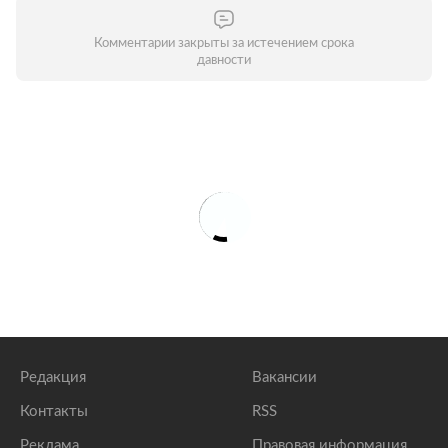
Комментарии закрыты за истечением срока
давности
Редакция
Вакансии
Контакты
RSS
Реклама
Правовая информация