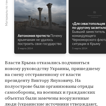
Материалы по теме
«Для севастопольцев
по-другому засветило
Бывший заместитель
Автономия протеста
Почему
командующего
крымчанам не удалось
Черноморского флот
построить свое государство
ситуации в Крыму
3 марта 2014
5 марта 2014
Власти Крыма отказались подчиняться
новому руководству Украины, пришедшему
на смену отстраненному от власти
президенту Виктору Януковичу. На
полуострове были организованы отряды
самообороны, на военных и гражданских
объектах были замечены вооруженные
люди (украинские источники утверждают,