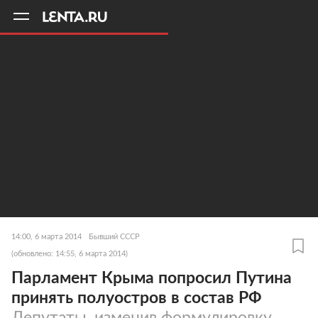
11
A
14:00, 6 марта 2014
Бывший СССР
(обновлено: 14:55, 6 марта 2014)
Парламент Крыма попросил Путина
принять полуостров в состав РФ
Депутаты, изменив формулировку