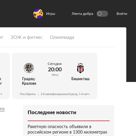
Игры
Лента добра
Войти
рт
ЗОЖ и фитнес
Олимпиада
Сегодня
20:00
(Мск)
л
Градец-
Бешикташ
г
Кралове
тч
Лига Европы
|
3-й квалификационный раунд. 1-й матч
Последние новости
Ракетную опасность объявили в
российском регионе в 1300 километрах