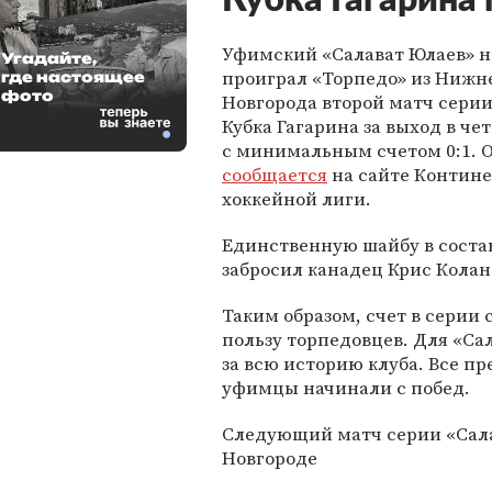
Кубка Гагарина
Уфимский «Салават Юлаев» н
Угадайте,
проиграл «Торпедо» из Нижн
где настоящее
фото
Новгорода второй матч сери
Кубка Гагарина за выход в ч
с минимальным счетом 0:1. О
сообщается
на сайте Контин
хоккейной лиги.
Единственную шайбу в соста
забросил канадец Крис Колан
Таким образом, счет в серии с
пользу торпедовцев. Для «Са
за всю историю клуба. Все 
уфимцы начинали с побед.
Следующий матч серии «Сала
Новгороде