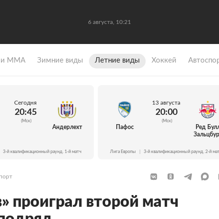
6 августа, 10:21
 и ММА
Зимние виды
Летние виды
Хоккей
Автоспо
Сегодня
13 августа
20:45
20:00
(Мск)
(Мск)
Андерлехт
Пафос
Ред Бул
Зальцбур
3-й квалификационный раунд. 1-й матч
Лига Европы
|
3-й квалификационный раунд. 2-й ма
порт
» проиграл второй матч