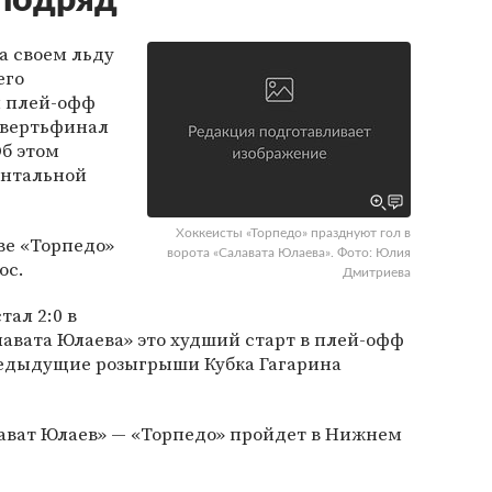
 подряд
а своем льду
его
и плей-офф
етвертьфинал
б этом
ентальной
Хоккеисты «Торпедо» празднуют гол в
ве «Торпедо»
ворота «Салавата Юлаева». Фото: Юлия
ос.
Дмитриева
тал 2:0 в
лавата Юлаева» это худший старт в плей-офф
предыдущие розыгрыши Кубка Гагарина
ват Юлаев» — «Торпедо» пройдет в Нижнем