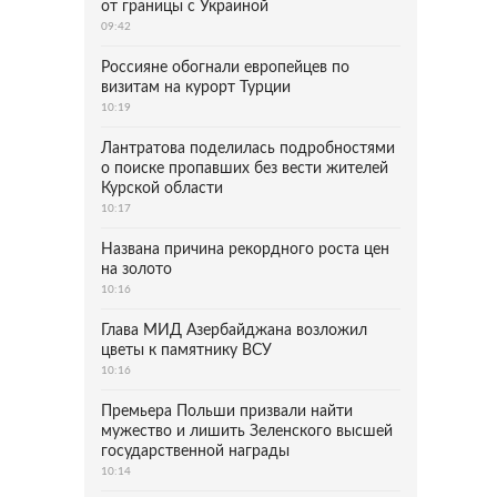
от границы с Украиной
09:42
Россияне обогнали европейцев по
визитам на курорт Турции
10:19
Лантратова поделилась подробностями
о поиске пропавших без вести жителей
Курской области
10:17
Названа причина рекордного роста цен
на золото
10:16
Глава МИД Азербайджана возложил
цветы к памятнику ВСУ
10:16
Премьера Польши призвали найти
мужество и лишить Зеленского высшей
государственной награды
10:14