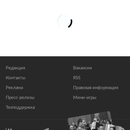
Редакция
Вакансии
Контакты
RSS
Реклама
Правовая информация
Пресс-релизы
Мини-игры
Техподдержка