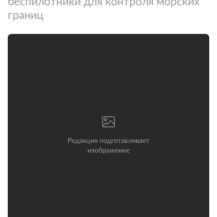
беспилотники для контроля морских
границ