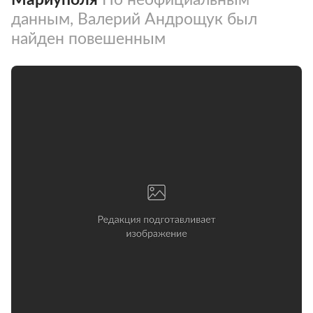
данным, Валерий Андрощук был
найден повешенным