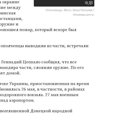
на окраине
ние между
Ополченцы. Фото: Илья Питалев /
оинская
«Коммерсантъ»
встанцами,
 оружие и
произошел пожар, который вскоре был
 ополченцы выводили из части, встречали
 Геннадий Цепкало сообщил, что все
мандира части, сложили оружие. По его
вят домой.
токе Украины, приостановленная на время
новилась 26 мая, в частности, в районах
нодорожного вокзала. 27 мая военным
 над аэропортом.
овозглашенной Донецкой народной