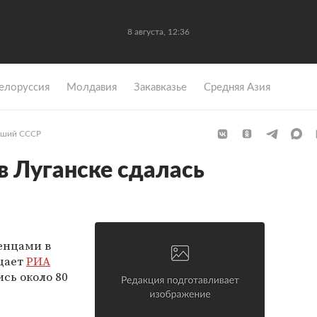
8 августа, 12:36
елоруссия
Молдавия
Закавказье
Средняя Азия
ший СССР
в Луганске сдалась
енцами в
бщает
РИА
ись около 80