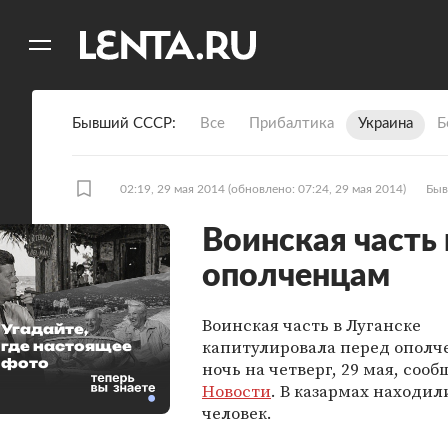
11
A
Бывший СССР
Все
Прибалтика
Украина
Б
02:19, 29 мая 2014
(обновлено: 07:24, 29 мая 2014)
Быв
Воинская часть 
ополченцам
Воинская часть в Луганске
Угадайте,
капитулировала перед ополч
где настоящее
фото
ночь на четверг, 29 мая, соо
Новости
. В казармах находил
человек.