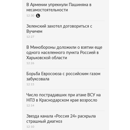
В Армении упрекнули Пашиняна в
несамостоятельности
12:30
Зеленский захотел договориться с
Вучичем
12:27
В Минобороны доложили о взятии еще
одного населенного пункта Россией в
Харьковской области
12:26
Борьба Евросоюза с российским газом
забуксовала
12:15
Число пострадавших при атаке ВСУ на
НПЗ в Краснодарском крае возросло
12:14
Звезда канала «Россия 24» раскрыла
страшный диагноз
12:10