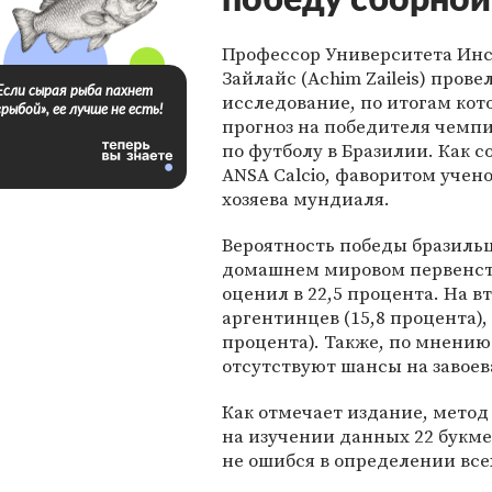
победу сборной
Профессор Университета Ин
Зайлайс (Achim Zaileis) прове
Если сырая рыба пахнет
исследование, по итогам кот
«рыбой», ее лучше не есть!
прогноз на победителя чемп
по футболу в Бразилии. Как 
ANSA Calcio, фаворитом учено
хозяева мундиаля.
Вероятность победы бразильц
домашнем мировом первенст
оценил в 22,5 процента. На 
аргентинцев (15,8 процента),
процента). Также, по мнению
отсутствуют шансы на завоев
Как отмечает издание, мето
на изучении данных 22 букмек
не ошибся в определении все