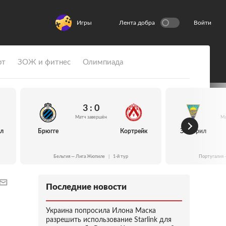
Игры
Лента добра
Войти
рт
ЗОЖ и фитнес
Олимпиада
3 : 0
Матч завершён
Ма
йл
Брюгге
Кортрейк
Эшторил
Бельгия — Лига Жюпиле
|
1-й тур
Португалия 
Последние новости
Украина попросила Илона Маска
разрешить использование Starlink для