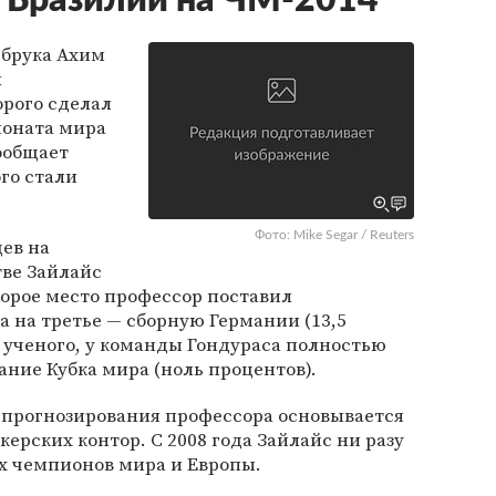
 Бразилии на ЧМ-2014
сбрука Ахим
л
орого сделал
ионата мира
сообщает
го стали
Фото: Mike Segar / Reuters
ев на
ве Зайлайс
второе место профессор поставил
 а на третье — сборную Германии (13,5
 ученого, у команды Гондураса полностью
ание Кубка мира (ноль процентов).
д прогнозирования профессора основывается
ерских контор. С 2008 года Зайлайс ни разу
х чемпионов мира и Европы.