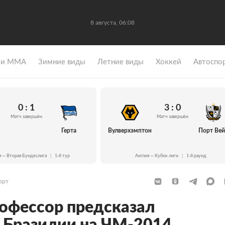
8 августа, 06:08
 и ММА
Зимние виды
Летние виды
Хоккей
Автоспо
0 : 1
3 : 0
Матч завершён
Матч завершён
Герта
Вулверхэмптон
Порт Ве
я — Вторая Бундеслига
|
1-й тур
Англия — Кубок лиги
|
1-й раунд
орт
офессор предсказал