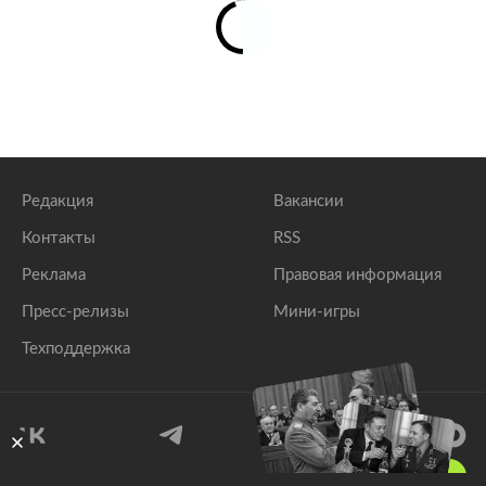
Редакция
Вакансии
Контакты
RSS
Реклама
Правовая информация
Пресс-релизы
Мини-игры
Техподдержка
18
+