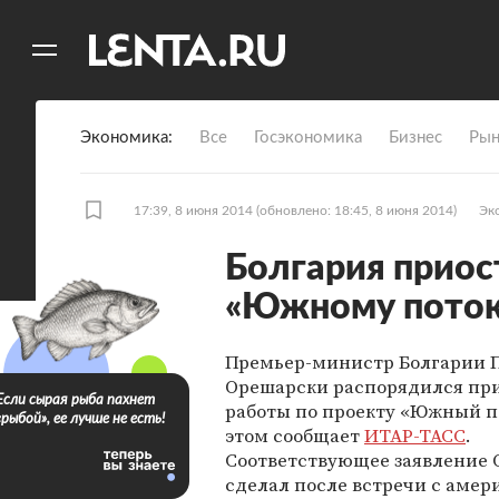
11
A
Экономика
Все
Госэкономика
Бизнес
Рын
17:39, 8 июня 2014
(обновлено: 18:45, 8 июня 2014)
Эк
Болгария приос
«Южному поток
Премьер-министр Болгарии 
Орешарски распорядился пр
Если сырая рыба пахнет
работы по проекту «Южный по
«рыбой», ее лучше не есть!
этом сообщает
ИТАР-ТАСС
.
Соответствующее заявление
сделал после встречи с аме