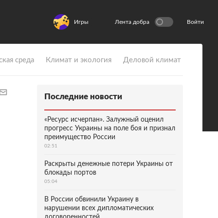
Игры
Лента добра
Войти
ская среда
Климат и экология
Деловой климат
Последние новости
«Ресурс исчерпан». Залужный оценил
прогресс Украины на поле боя и признал
преимущество России
02:51
Раскрыты денежные потери Украины от
блокады портов
05:04
В России обвинили Украину в
нарушении всех дипломатических
договоренностей