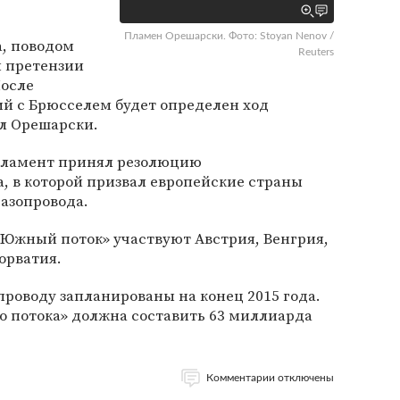
Пламен Орешарски. Фото: Stoyan Nenov /
, поводом
Reuters
 претензии
После
й с Брюсселем будет определен ход
ал Орешарски.
арламент принял резолюцию
, в которой призвал европейские страны
газопровода.
«Южный поток» участвуют Австрия, Венгрия,
орватия.
проводу запланированы на конец 2015 года.
 потока» должна составить 63 миллиарда
Комментарии отключены