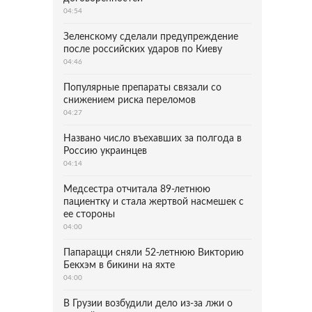
04:54
Зеленскому сделали предупреждение
после российских ударов по Киеву
04:46
Популярные препараты связали со
снижением риска переломов
04:27
Названо число въехавших за полгода в
Россию украинцев
04:14
Медсестра отчитала 89-летнюю
пациентку и стала жертвой насмешек с
ее стороны
04:00
Папарацци сняли 52-летнюю Викторию
Бекхэм в бикини на яхте
04:00
В Грузии возбудили дело из-за лжи о