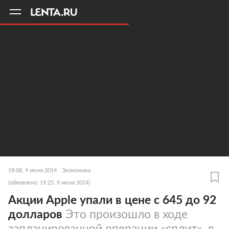
11
A
18:08, 9 июня 2014
Экономика
(обновлено: 19:25, 9 июня 2014)
Акции Apple упали в цене с 645 до 92
долларов
Это произошло в ходе
запланированной операции «сплит», в