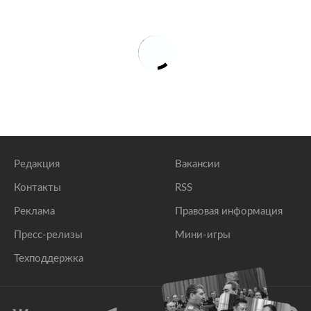
Редакция
Вакансии
Контакты
RSS
Реклама
Правовая информация
Пресс-релизы
Мини-игры
Техподдержка