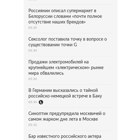
Россиянин описал супермаркет в
Белоруссии словами «почти полное
отсутствие наших брендов»
05:35
Сексолог поставила точку в вопросе о
существовании точки G
05:34
Продажи электромобилей на
крупнейшем «электрическом» рынке
мира обвалились
05:34
В Германии высказались о тайной
российско-немецкой встрече в Баку
05:34
Синоптик предупредила москвичей о
самом жарком дне лета в Москве
05:32
Бар известного российского актера