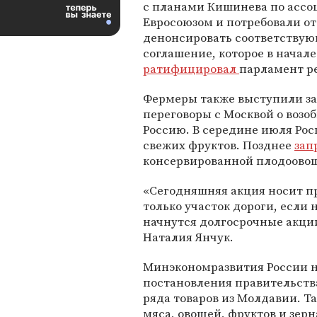
с планами Кишинева по ассо
Евросоюзом и потребовали от
денонсировать соответству
соглашение, которое в начал
ратифицировал
парламент р
Фермеры также выступили за
переговоры с Москвой о возо
Россию. В середине июля Ро
свежих фруктов. Позднее
зап
консервированной плодоово
«Сегодняшняя акция носит п
только участок дороги, если
начнутся долгосрочные акции
Наталия Янчук.
Минэкономразвития России н
постановления правительства
ряда товаров из Молдавии. Т
мяса, овощей, фруктов и зерн