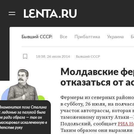
11
A
Бывший СССР
Все
Прибалтика
Украина
Б
18:38, 26 июля 2014
Бывший СССР
Молдавские фе
отказаться от 
Фермеры из северных район
в субботу, 26 июля, на полча
Знаменитая поза Сталина
участок автотрассы, которая 
с ладонью за пазухой была
таможенному пункту Атаки
не ради образа — так он
Подольский, сообщает
РИА Н
маскировал искалеченную в
детстве руку
Таким образом они выразили