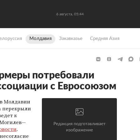
6 августа, 05:44
елоруссия
Молдавия
Закавказье
Средняя Азия
рмеры потребовали
ассоциации с Евросоюзом
ов Молдавии
са перекрыли
ведет к
—Могилев—
овости
.
 несогласие