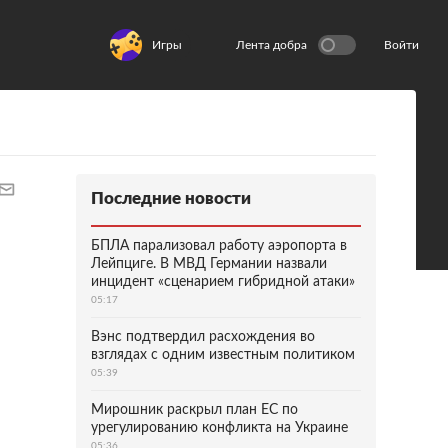
Игры
Лента добра
Войти
Последние новости
БПЛА парализовал работу аэропорта в
Лейпциге. В МВД Германии назвали
инцидент «сценарием гибридной атаки»
05:17
Вэнс подтвердил расхождения во
взглядах с одним известным политиком
05:39
Мирошник раскрыл план ЕС по
урегулированию конфликта на Украине
05:36