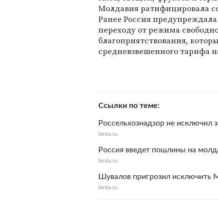
Молдавия ратифицировала со
Ранее Россия предупреждала 
переходу от режима свободн
благоприятствования, котор
средневзвешенного тарифа на
Ссылки по теме
Россельхознадзор не исключил з
lenta.ru
Россия введет пошлины на молд
lenta.ru
Шувалов пригрозил исключить 
lenta.ru