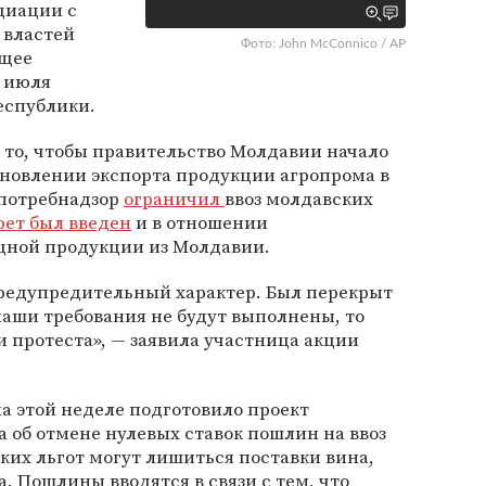
циации с
 властей
Фото: John McConnico / AP
ющее
е июля
еспублики.
 то, чтобы правительство Молдавии начало
бновлении экспорта продукции агропрома в
спотребнадзор
ограничил
ввоз молдавских
рет был введен
и в отношении
щной продукции из Молдавии.
редупредительный характер. Был перекрыт
 наши требования не будут выполнены, то
 протеста», — заявила участница акции
а этой неделе подготовило проект
 об отмене нулевых ставок пошлин на ввоз
аких льгот могут лишиться поставки вина,
а. Пошлины вводятся в связи с тем, что