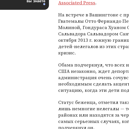
Associated Press
.
На встрече в Вашингтоне с 
Гватемалы Отто Фернандо П
Молиной, Гондураса Хуаном 
Сальвадора Сальвадором Сан
октября 2013 г. южную грани
детей-нелегалов из этих стр
кризис.
Обама подчеркнул, что всех 
США незаконно, ждет депорт
администрация очень сочувс
необходимым сделать акцент
ситуацию, когда эти дети под
Статус беженца, отметил так
лишь немногие нелегалы — т
районах или находятся за чер
самых серьезных случаях, ко
подчеркнул он.