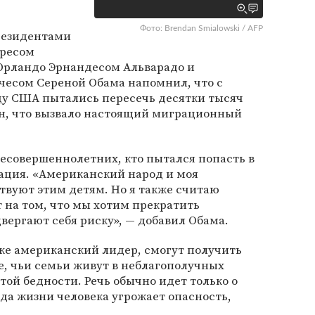
Фото: Brendan Smialowski / AFP
президентами
ересом
Орландо Эрнандесом Альварадо и
чесом Сереной Обама напомнил, что с
цу США пытались пересечь десятки тысяч
ан, что вызвало настоящий миграционный
несовершеннолетних, кто пытался попасть в
ация. «Американский народ и моя
твуют этим детям. Но я также считаю
 на том, что мы хотим прекратить
вергают себя риску», — добавил Обама.
же американский лидер, смогут получить
е, чьи семьи живут в неблагополучных
той бедности. Речь обычно идет только о
гда жизни человека угрожает опасность,