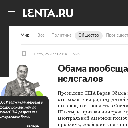
11
A
Мир
Все
Политика
Общество
Происшест
05:59, 26 июля 2014
Мир
Обама пообеща
нелегалов
Президент США Барак Обама
отправлять на родину детей 
СССР запустил человека в
пытающихся попасть в Соед
космос раньше, чем по
Штаты, и призвал лидеров с
всему США разрешили
Центральной Америки помочь
межрасовые браки
проблему, сообщает в пятницу