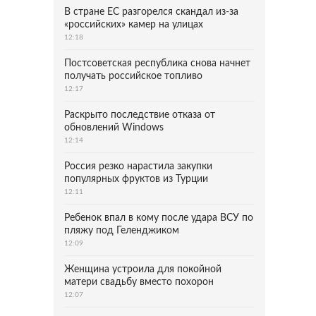
В стране ЕС разгорелся скандал из-за
«российских» камер на улицах
12:18
Постсоветская республика снова начнет
получать российское топливо
12:17
Раскрыто последствие отказа от
обновлений Windows
12:14
Россия резко нарастила закупки
популярных фруктов из Турции
12:11
Ребенок впал в кому после удара ВСУ по
пляжу под Геленджиком
12:09
Женщина устроила для покойной
матери свадьбу вместо похорон
12:07