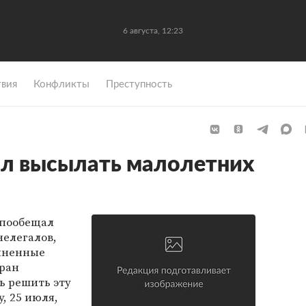
6 августа, 12:23
вия
Конфликты
Преступность
л высылать малолетних
 пообещал
нелегалов,
иненные
тран
 решить эту
, 25 июля,