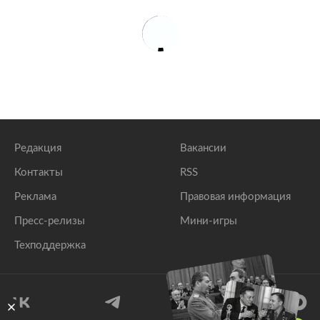
Редакция
Вакансии
Контакты
RSS
Реклама
Правовая информация
Пресс-релизы
Мини-игры
Техподдержка