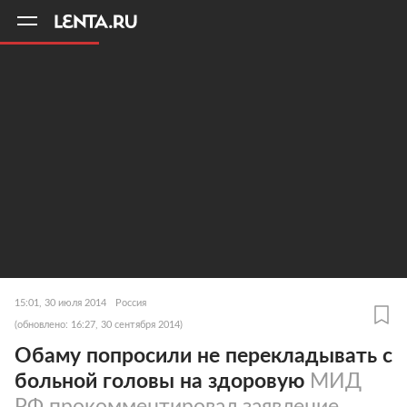
11
A
15:01, 30 июля 2014
Россия
(обновлено: 16:27, 30 сентября 2014)
Обаму попросили не перекладывать с
больной головы на здоровую
МИД
РФ прокомментировал заявление