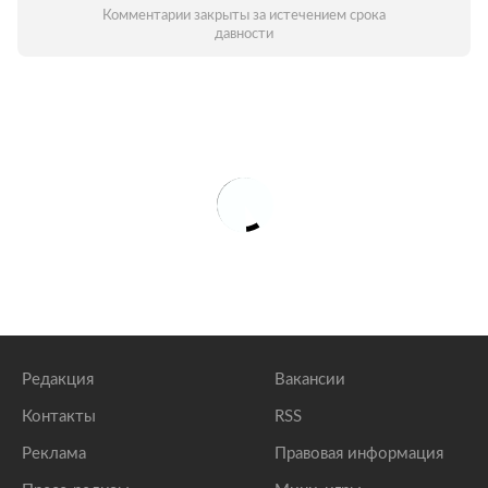
Комментарии закрыты за истечением срока
давности
Редакция
Вакансии
Контакты
RSS
Реклама
Правовая информация