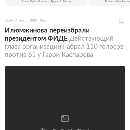
Fonbet Кубок России
|
Группа B. 1-й тур
Fonbet Кубок России
23:49, 11 августа 2014
Спорт
Илюмжинова переизбрали
президентом ФИДЕ
Действующий
глава организации набрал 110 голосов
против 61 у Гарри Каспарова