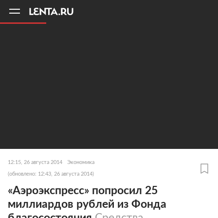
11
A
12:15, 26 августа 2014
Экономика
(обновлено: 12:43, 26 августа 2014)
«Аэроэкспресс» попросил 25
миллиардов рублей из Фонда
благосостояния
Средства